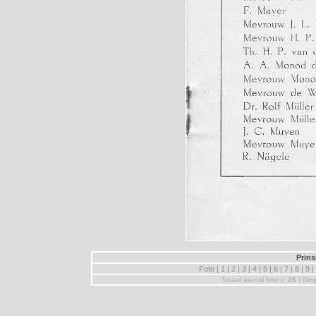
Prin
Foto |
1
|
2
|
3
|
4
|
5
|
6
|
7
|
8
|
9
|
Totaal aantal foto's:
26
| Geg