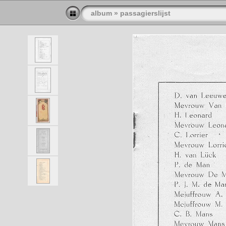
album
»
passagierslijst